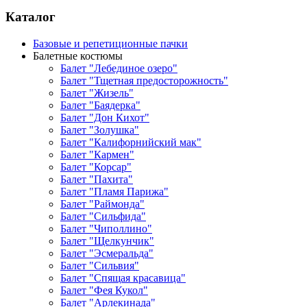
Каталог
Базовые и репетиционные пачки
Балетные костюмы
Балет "Лебединое озеро"
Балет "Тщетная предосторожность"
Балет "Жизель"
Балет "Баядерка"
Балет "Дон Кихот"
Балет "Золушка"
Балет "Калифорнийский мак"
Балет "Кармен"
Балет "Корсар"
Балет "Пахита"
Балет "Пламя Парижа"
Балет "Раймонда"
Балет "Сильфида"
Балет "Чиполлино"
Балет "Щелкунчик"
Балет "Эсмеральда"
Балет "Сильвия"
Балет "Спящая красавица"
Балет "Фея Кукол"
Балет "Арлекинада"