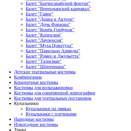
Балет "Бахчисарайский фонтан"
Балет "Венецианский карнавал"
Балет "Гаяне"
Балет "Диана и Актеон"
Балет "Дочь Фараона"
Балет "Конёк-Горбунок"
Балет "Коппелия"
Балет "Лауренсия"
Балет "Муха Цокотуха"
Балет "Павильон Армиды"
Балет "Ромео и Джульетта"
Балет "Талисман"
Балет "Шопениана"
Детские театральные костюмы
Комбинезоны
Концертные костюмы
Костюмы для вольтажировки
Костюмы для современной хореографии
Костюмы для театральных постановок
Купальники
Купальники на лямках
Купальники с плечиками
Народные костюмы
Новогодние костюмы
Трико