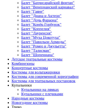
Балет "Бахчисарайский фонтан"
Балет "Венецианский карнавал"
Балет "Гаяне"
Балет "Диана и Актеон"
Балет "Дочь Фараона"
Балет "Конёк-Горбунок"
Балет "Коппелия"
Балет "Лауренсия"
Балет "Муха Цокотуха"
Балет "Павильон Армиды"
Балет "Ромео и Джульетта"
Балет "Талисман"
Балет "Шопениана"
Детские театральные костюмы
Комбинезоны
Концертные костюмы
Костюмы для вольтажировки
Костюмы для современной хореографии
Костюмы для театральных постановок
Купальники
Купальники на лямках
Купальники с плечиками
Народные костюмы
Новогодние костюмы
Трико