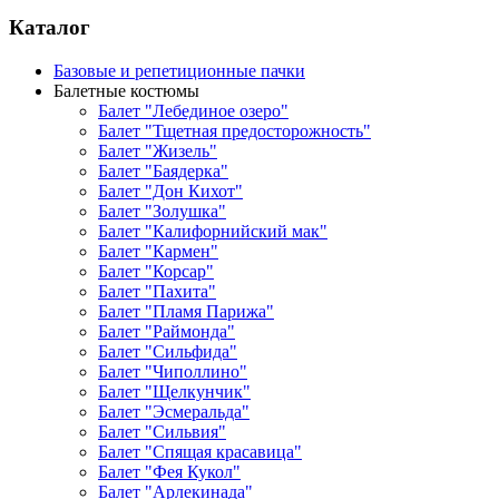
Каталог
Базовые и репетиционные пачки
Балетные костюмы
Балет "Лебединое озеро"
Балет "Тщетная предосторожность"
Балет "Жизель"
Балет "Баядерка"
Балет "Дон Кихот"
Балет "Золушка"
Балет "Калифорнийский мак"
Балет "Кармен"
Балет "Корсар"
Балет "Пахита"
Балет "Пламя Парижа"
Балет "Раймонда"
Балет "Сильфида"
Балет "Чиполлино"
Балет "Щелкунчик"
Балет "Эсмеральда"
Балет "Сильвия"
Балет "Спящая красавица"
Балет "Фея Кукол"
Балет "Арлекинада"