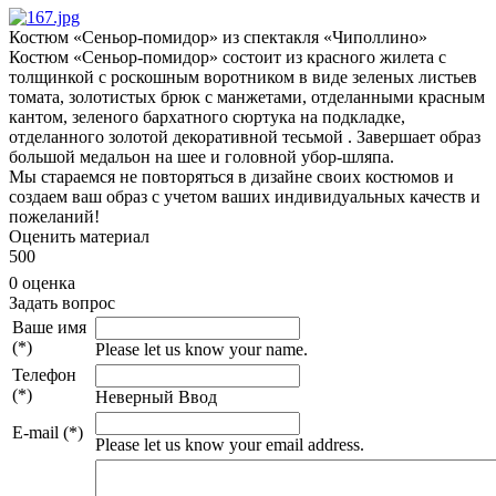
Костюм «Сеньор-помидор» из спектакля «Чиполлино»
Костюм «Сеньор-помидор» состоит из красного жилета с
толщинкой с роскошным воротником в виде зеленых листьев
томата, золотистых брюк с манжетами, отделанными красным
кантом, зеленого бархатного сюртука на подкладке,
отделанного золотой декоративной тесьмой . Завершает образ
большой медальон на шее и головной убор-шляпа.
Мы стараемся не повторяться в дизайне своих костюмов и
создаем ваш образ с учетом ваших индивидуальных качеств и
пожеланий!
Оценить материал
5
0
0
0 оценка
Задать вопрос
Ваше имя
(*)
Please let us know your name.
Телефон
(*)
Неверный Ввод
E-mail (*)
Please let us know your email address.