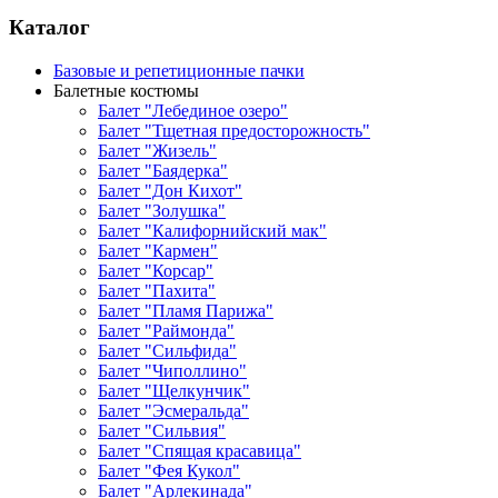
Каталог
Базовые и репетиционные пачки
Балетные костюмы
Балет "Лебединое озеро"
Балет "Тщетная предосторожность"
Балет "Жизель"
Балет "Баядерка"
Балет "Дон Кихот"
Балет "Золушка"
Балет "Калифорнийский мак"
Балет "Кармен"
Балет "Корсар"
Балет "Пахита"
Балет "Пламя Парижа"
Балет "Раймонда"
Балет "Сильфида"
Балет "Чиполлино"
Балет "Щелкунчик"
Балет "Эсмеральда"
Балет "Сильвия"
Балет "Спящая красавица"
Балет "Фея Кукол"
Балет "Арлекинада"