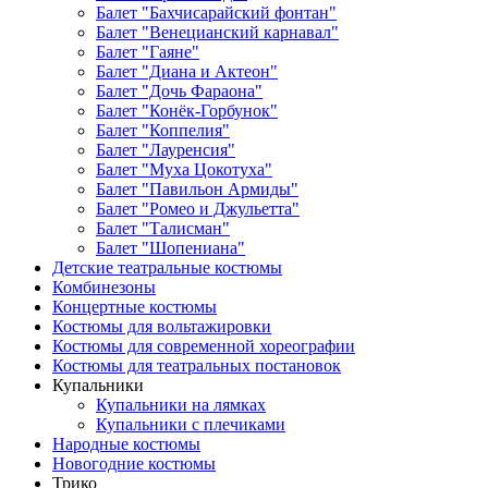
Балет "Бахчисарайский фонтан"
Балет "Венецианский карнавал"
Балет "Гаяне"
Балет "Диана и Актеон"
Балет "Дочь Фараона"
Балет "Конёк-Горбунок"
Балет "Коппелия"
Балет "Лауренсия"
Балет "Муха Цокотуха"
Балет "Павильон Армиды"
Балет "Ромео и Джульетта"
Балет "Талисман"
Балет "Шопениана"
Детские театральные костюмы
Комбинезоны
Концертные костюмы
Костюмы для вольтажировки
Костюмы для современной хореографии
Костюмы для театральных постановок
Купальники
Купальники на лямках
Купальники с плечиками
Народные костюмы
Новогодние костюмы
Трико