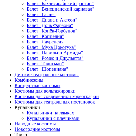
Балет "Бахчисарайский фонтан"
Балет "Венецианский карнавал"
Балет "Гаяне"
Балет "Диана и Актеон"
Балет "Дочь Фараона"
Балет "Конёк-Горбунок"
Балет "Коппелия"
Балет "Лауренсия"
Балет "Муха Цокотуха"
Балет "Павильон Армиды"
Балет "Ромео и Джульетта"
Балет "Талисман"
Балет "Шопениана"
Детские театральные костюмы
Комбинезоны
Концертные костюмы
Костюмы для вольтажировки
Костюмы для современной хореографии
Костюмы для театральных постановок
Купальники
Купальники на лямках
Купальники с плечиками
Народные костюмы
Новогодние костюмы
Трико