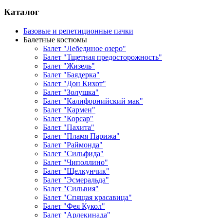
Каталог
Базовые и репетиционные пачки
Балетные костюмы
Балет "Лебединое озеро"
Балет "Тщетная предосторожность"
Балет "Жизель"
Балет "Баядерка"
Балет "Дон Кихот"
Балет "Золушка"
Балет "Калифорнийский мак"
Балет "Кармен"
Балет "Корсар"
Балет "Пахита"
Балет "Пламя Парижа"
Балет "Раймонда"
Балет "Сильфида"
Балет "Чиполлино"
Балет "Щелкунчик"
Балет "Эсмеральда"
Балет "Сильвия"
Балет "Спящая красавица"
Балет "Фея Кукол"
Балет "Арлекинада"