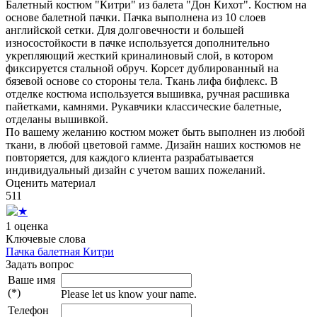
Балетный костюм "Китри" из балета "Дон Кихот". Костюм на
основе балетной пачки. Пачка выполнена из 10 слоев
английской сетки. Для долговечности и большей
износостойкости в пачке используется дополнительно
укрепляющий жесткий криналиновый слой, в котором
фиксируется стальной обруч. Корсет дублированный на
бязевой основе со стороны тела. Ткань лифа бифлекс. В
отделке костюма используется вышивка, ручная расшивка
пайетками, камнями. Рукавчики классические балетные,
отделаны вышивкой.
По вашему желанию костюм может быть выполнен из любой
ткани, в любой цветовой гамме. Дизайн наших костюмов не
повторяется, для каждого клиента разрабатывается
индивидуальный дизайн с учетом ваших пожеланий.
Оценить материал
5
1
1
1 оценка
Ключевые слова
Пачка балетная Китри
Задать вопрос
Ваше имя
(*)
Please let us know your name.
Телефон