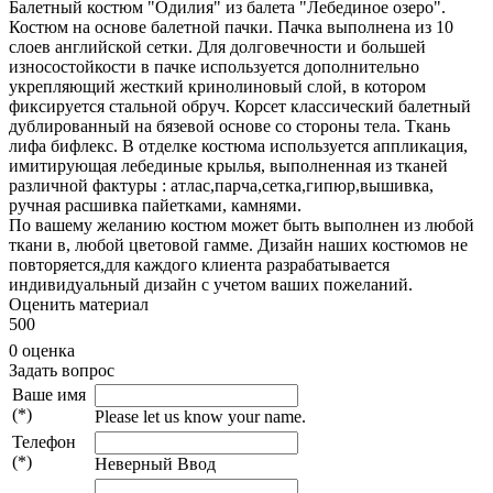
Балетный костюм "Одилия" из балета "Лебединое озеро".
Костюм на основе балетной пачки. Пачка выполнена из 10
слоев английской сетки. Для долговечности и большей
износостойкости в пачке используется дополнительно
укрепляющий жесткий кринолиновый слой, в котором
фиксируется стальной обруч. Корсет классический балетный
дублированный на бязевой основе со стороны тела. Ткань
лифа бифлекс. В отделке костюма используется аппликация,
имитирующая лебединые крылья, выполненная из тканей
различной фактуры : атлас,парча,сетка,гипюр,вышивка,
ручная расшивка пайетками, камнями.
По вашему желанию костюм может быть выполнен из любой
ткани в, любой цветовой гамме. Дизайн наших костюмов не
повторяется,для каждого клиента разрабатывается
индивидуальный дизайн с учетом ваших пожеланий.
Оценить материал
5
0
0
0 оценка
Задать вопрос
Ваше имя
(*)
Please let us know your name.
Телефон
(*)
Неверный Ввод