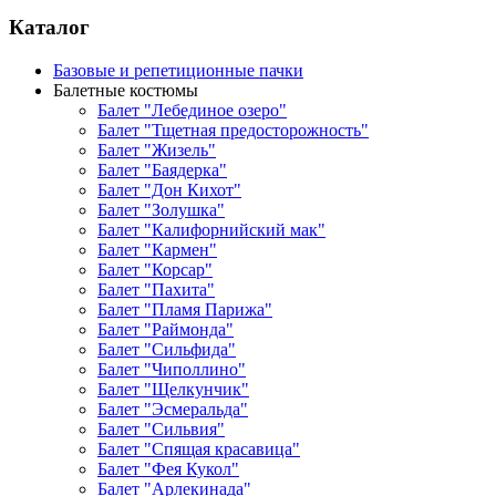
Каталог
Базовые и репетиционные пачки
Балетные костюмы
Балет "Лебединое озеро"
Балет "Тщетная предосторожность"
Балет "Жизель"
Балет "Баядерка"
Балет "Дон Кихот"
Балет "Золушка"
Балет "Калифорнийский мак"
Балет "Кармен"
Балет "Корсар"
Балет "Пахита"
Балет "Пламя Парижа"
Балет "Раймонда"
Балет "Сильфида"
Балет "Чиполлино"
Балет "Щелкунчик"
Балет "Эсмеральда"
Балет "Сильвия"
Балет "Спящая красавица"
Балет "Фея Кукол"
Балет "Арлекинада"