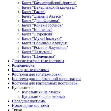
Балет "Бахчисарайский фонтан"
Балет "Венецианский карнавал"
Балет "Гаяне"
Балет "Диана и Актеон"
Балет "Дочь Фараона"
Балет "Конёк-Горбунок"
Балет "Коппелия"
Балет "Лауренсия"
Балет "Муха Цокотуха"
Балет "Павильон Армиды"
Балет "Ромео и Джульетта"
Балет "Талисман"
Балет "Шопениана"
Детские театральные костюмы
Комбинезоны
Концертные костюмы
Костюмы для вольтажировки
Костюмы для современной хореографии
Костюмы для театральных постановок
Купальники
Купальники на лямках
Купальники с плечиками
Народные костюмы
Новогодние костюмы
Трико