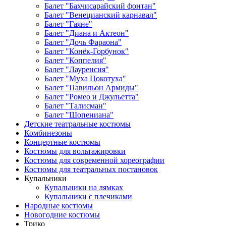
Балет "Бахчисарайский фонтан"
Балет "Венецианский карнавал"
Балет "Гаяне"
Балет "Диана и Актеон"
Балет "Дочь Фараона"
Балет "Конёк-Горбунок"
Балет "Коппелия"
Балет "Лауренсия"
Балет "Муха Цокотуха"
Балет "Павильон Армиды"
Балет "Ромео и Джульетта"
Балет "Талисман"
Балет "Шопениана"
Детские театральные костюмы
Комбинезоны
Концертные костюмы
Костюмы для вольтажировки
Костюмы для современной хореографии
Костюмы для театральных постановок
Купальники
Купальники на лямках
Купальники с плечиками
Народные костюмы
Новогодние костюмы
Трико