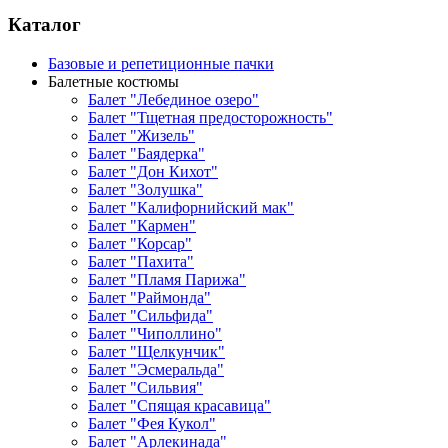
Каталог
Базовые и репетиционные пачки
Балетные костюмы
Балет "Лебединое озеро"
Балет "Тщетная предосторожность"
Балет "Жизель"
Балет "Баядерка"
Балет "Дон Кихот"
Балет "Золушка"
Балет "Калифорнийский мак"
Балет "Кармен"
Балет "Корсар"
Балет "Пахита"
Балет "Пламя Парижа"
Балет "Раймонда"
Балет "Сильфида"
Балет "Чиполлино"
Балет "Щелкунчик"
Балет "Эсмеральда"
Балет "Сильвия"
Балет "Спящая красавица"
Балет "Фея Кукол"
Балет "Арлекинада"