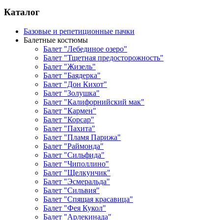
Каталог
Базовые и репетиционные пачки
Балетные костюмы
Балет "Лебединое озеро"
Балет "Тщетная предосторожность"
Балет "Жизель"
Балет "Баядерка"
Балет "Дон Кихот"
Балет "Золушка"
Балет "Калифорнийский мак"
Балет "Кармен"
Балет "Корсар"
Балет "Пахита"
Балет "Пламя Парижа"
Балет "Раймонда"
Балет "Сильфида"
Балет "Чиполлино"
Балет "Щелкунчик"
Балет "Эсмеральда"
Балет "Сильвия"
Балет "Спящая красавица"
Балет "Фея Кукол"
Балет "Арлекинада"