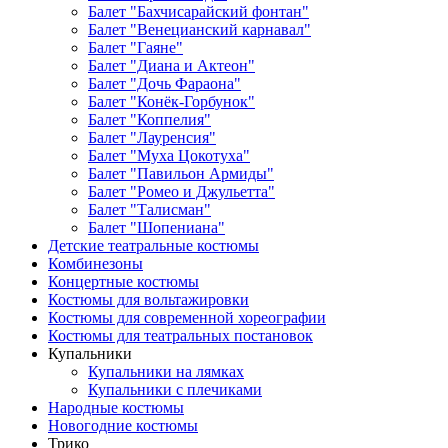
Балет "Бахчисарайский фонтан"
Балет "Венецианский карнавал"
Балет "Гаяне"
Балет "Диана и Актеон"
Балет "Дочь Фараона"
Балет "Конёк-Горбунок"
Балет "Коппелия"
Балет "Лауренсия"
Балет "Муха Цокотуха"
Балет "Павильон Армиды"
Балет "Ромео и Джульетта"
Балет "Талисман"
Балет "Шопениана"
Детские театральные костюмы
Комбинезоны
Концертные костюмы
Костюмы для вольтажировки
Костюмы для современной хореографии
Костюмы для театральных постановок
Купальники
Купальники на лямках
Купальники с плечиками
Народные костюмы
Новогодние костюмы
Трико