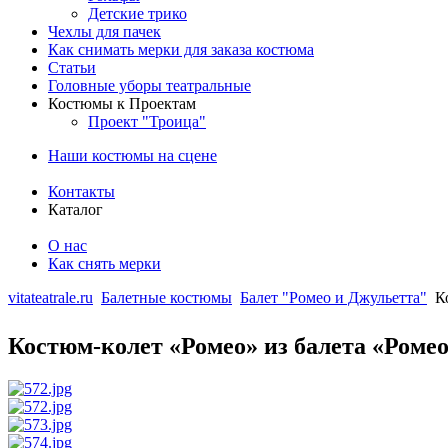
Детские трико
Чехлы для пачек
Как снимать мерки для заказа костюма
Статьи
Головные уборы театральные
Костюмы к Проектам
Проект "Троица"
Наши костюмы на сцене
Контакты
Каталог
О нас
Как снять мерки
vitateatrale.ru
Балетные костюмы
Балет "Ромео и Джульетта"
К
Костюм-колет «Ромео» из балета «Ромео