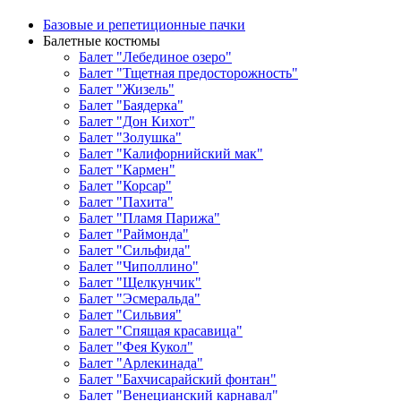
Базовые и репетиционные пачки
Балетные костюмы
Балет "Лебединое озеро"
Балет "Тщетная предосторожность"
Балет "Жизель"
Балет "Баядерка"
Балет "Дон Кихот"
Балет "Золушка"
Балет "Калифорнийский мак"
Балет "Кармен"
Балет "Корсар"
Балет "Пахита"
Балет "Пламя Парижа"
Балет "Раймонда"
Балет "Сильфида"
Балет "Чиполлино"
Балет "Щелкунчик"
Балет "Эсмеральда"
Балет "Сильвия"
Балет "Спящая красавица"
Балет "Фея Кукол"
Балет "Арлекинада"
Балет "Бахчисарайский фонтан"
Балет "Венецианский карнавал"