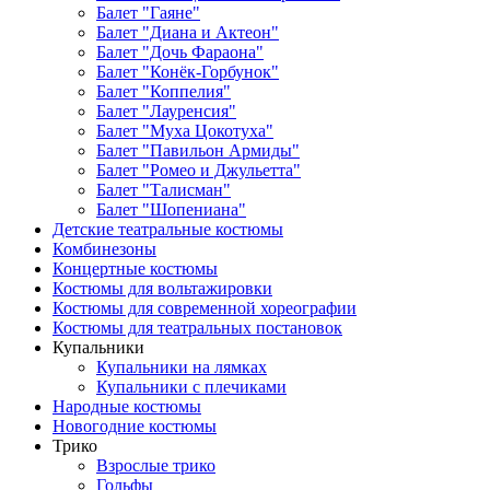
Балет "Гаяне"
Балет "Диана и Актеон"
Балет "Дочь Фараона"
Балет "Конёк-Горбунок"
Балет "Коппелия"
Балет "Лауренсия"
Балет "Муха Цокотуха"
Балет "Павильон Армиды"
Балет "Ромео и Джульетта"
Балет "Талисман"
Балет "Шопениана"
Детские театральные костюмы
Комбинезоны
Концертные костюмы
Костюмы для вольтажировки
Костюмы для современной хореографии
Костюмы для театральных постановок
Купальники
Купальники на лямках
Купальники с плечиками
Народные костюмы
Новогодние костюмы
Трико
Взрослые трико
Гольфы