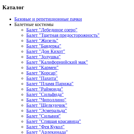
Каталог
Базовые и репетиционные пачки
Балетные костюмы
Балет "Лебединое озеро"
Балет "Тщетная предосторожность"
Балет "Жизель"
Балет "Баядерка"
Балет "Дон Кихот"
Балет "Золушка"
Балет "Калифорнийский мак"
Балет "Кармен"
Балет "Корсар"
Балет "Пахита"
Балет "Пламя Парижа"
Балет "Раймонда"
Балет "Сильфида"
Балет "Чиполлино"
Балет "Щелкунчик"
Балет "Эсмеральда"
Балет "Сильвия"
Балет "Спящая красавица"
Балет "Фея Кукол"
Балет "Арлекинада"