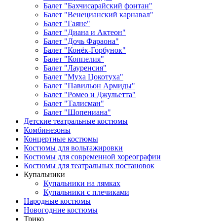
Балет "Бахчисарайский фонтан"
Балет "Венецианский карнавал"
Балет "Гаяне"
Балет "Диана и Актеон"
Балет "Дочь Фараона"
Балет "Конёк-Горбунок"
Балет "Коппелия"
Балет "Лауренсия"
Балет "Муха Цокотуха"
Балет "Павильон Армиды"
Балет "Ромео и Джульетта"
Балет "Талисман"
Балет "Шопениана"
Детские театральные костюмы
Комбинезоны
Концертные костюмы
Костюмы для вольтажировки
Костюмы для современной хореографии
Костюмы для театральных постановок
Купальники
Купальники на лямках
Купальники с плечиками
Народные костюмы
Новогодние костюмы
Трико