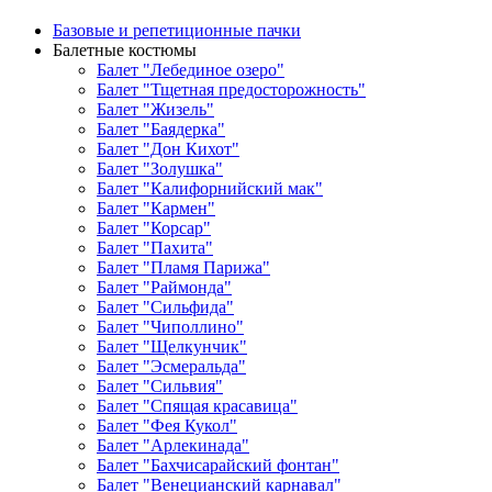
Базовые и репетиционные пачки
Балетные костюмы
Балет "Лебединое озеро"
Балет "Тщетная предосторожность"
Балет "Жизель"
Балет "Баядерка"
Балет "Дон Кихот"
Балет "Золушка"
Балет "Калифорнийский мак"
Балет "Кармен"
Балет "Корсар"
Балет "Пахита"
Балет "Пламя Парижа"
Балет "Раймонда"
Балет "Сильфида"
Балет "Чиполлино"
Балет "Щелкунчик"
Балет "Эсмеральда"
Балет "Сильвия"
Балет "Спящая красавица"
Балет "Фея Кукол"
Балет "Арлекинада"
Балет "Бахчисарайский фонтан"
Балет "Венецианский карнавал"