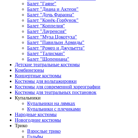
Балет "Гаяне"
Балет "Диана и Актеон"
Балет "Дочь Фараона"
Балет "Конёк-Горбунок"
Балет "Коппелия"
Балет "Лауренсия"
Балет "Муха Цокотуха"
Балет "Павильон Армиды"
Балет "Ромео и Джульетта"
Балет "Талисман"
Балет "Шопениана"
Детские театральные костюмы
Комбинезоны
Концертные костюмы
Костюмы для вольтажировки
Костюмы для современной хореографии
Костюмы для театральных постановок
Купальники
Купальники на лямках
Купальники с плечиками
Народные костюмы
Новогодние костюмы
Трико
Взрослые трико
Гольфы