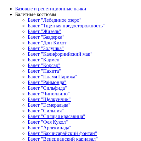
Базовые и репетиционные пачки
Балетные костюмы
Балет "Лебединое озеро"
Балет "Тщетная предосторожность"
Балет "Жизель"
Балет "Баядерка"
Балет "Дон Кихот"
Балет "Золушка"
Балет "Калифорнийский мак"
Балет "Кармен"
Балет "Корсар"
Балет "Пахита"
Балет "Пламя Парижа"
Балет "Раймонда"
Балет "Сильфида"
Балет "Чиполлино"
Балет "Щелкунчик"
Балет "Эсмеральда"
Балет "Сильвия"
Балет "Спящая красавица"
Балет "Фея Кукол"
Балет "Арлекинада"
Балет "Бахчисарайский фонтан"
Балет "Венецианский карнавал"