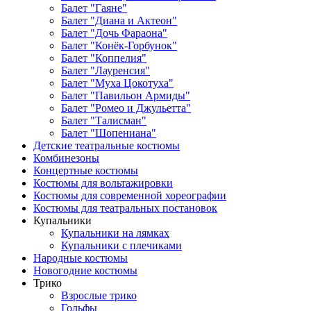
Балет "Гаяне"
Балет "Диана и Актеон"
Балет "Дочь Фараона"
Балет "Конёк-Горбунок"
Балет "Коппелия"
Балет "Лауренсия"
Балет "Муха Цокотуха"
Балет "Павильон Армиды"
Балет "Ромео и Джульетта"
Балет "Талисман"
Балет "Шопениана"
Детские театральные костюмы
Комбинезоны
Концертные костюмы
Костюмы для вольтажировки
Костюмы для современной хореографии
Костюмы для театральных постановок
Купальники
Купальники на лямках
Купальники с плечиками
Народные костюмы
Новогодние костюмы
Трико
Взрослые трико
Гольфы