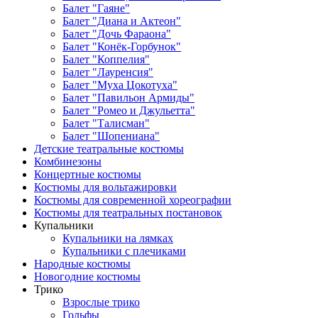
Балет "Гаяне"
Балет "Диана и Актеон"
Балет "Дочь Фараона"
Балет "Конёк-Горбунок"
Балет "Коппелия"
Балет "Лауренсия"
Балет "Муха Цокотуха"
Балет "Павильон Армиды"
Балет "Ромео и Джульетта"
Балет "Талисман"
Балет "Шопениана"
Детские театральные костюмы
Комбинезоны
Концертные костюмы
Костюмы для вольтажировки
Костюмы для современной хореографии
Костюмы для театральных постановок
Купальники
Купальники на лямках
Купальники с плечиками
Народные костюмы
Новогодние костюмы
Трико
Взрослые трико
Гольфы