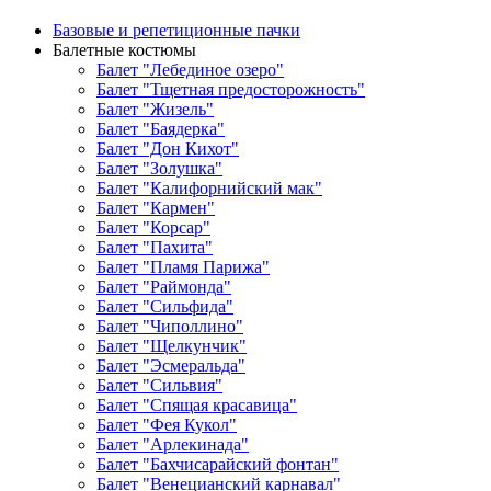
Базовые и репетиционные пачки
Балетные костюмы
Балет "Лебединое озеро"
Балет "Тщетная предосторожность"
Балет "Жизель"
Балет "Баядерка"
Балет "Дон Кихот"
Балет "Золушка"
Балет "Калифорнийский мак"
Балет "Кармен"
Балет "Корсар"
Балет "Пахита"
Балет "Пламя Парижа"
Балет "Раймонда"
Балет "Сильфида"
Балет "Чиполлино"
Балет "Щелкунчик"
Балет "Эсмеральда"
Балет "Сильвия"
Балет "Спящая красавица"
Балет "Фея Кукол"
Балет "Арлекинада"
Балет "Бахчисарайский фонтан"
Балет "Венецианский карнавал"