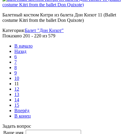
Балетный костюм Китри из балета Дон Кихот 11 (Ballet
costume Kitri from the ballet Don Quixote)
Категория:
Балет "Дон Кихот"
Показано 201 - 220 из 579
В начало
Назад
6
7
8
9
10
11
12
13
14
15
Вперёд
В конец
Задать вопрос
Ваше имя