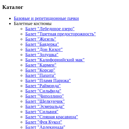
Каталог
Базовые и репетиционные пачки
Балетные костюмы
Балет "Лебединое озеро"
Балет "Тщетная предосторожность"
Балет "Жизель"
Балет "Баядерка"
Балет "Дон Кихот"
Балет "Золушка"
Балет "Калифорнийский мак"
Балет "Кармен"
Балет "Корсар"
Балет "Пахита"
Балет "Пламя Парижа"
Балет "Раймонда"
Балет "Сильфида"
Балет "Чиполлино"
Балет "Щелкунчик"
Балет "Эсмеральда"
Балет "Сильвия"
Балет "Спящая красавица"
Балет "Фея Кукол"
Балет "Арлекинада"