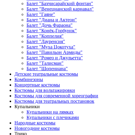
Балет "Бахчисарайский фонтан"
Балет "Венецианский карнавал"
Балет "Гаяне"
Балет "Диана и Актеон"
Балет "Дочь Фараона"
Балет "Конёк-Горбунок"
Балет "Коппелия"
Балет "Лауренсия"
Балет "Муха Цокотуха"
Балет "Павильон Армиды"
Балет "Ромео и Джульетта"
Балет "Талисман"
Балет "Шопениана"
Детские театральные костюмы
Комбинезоны
Концертные костюмы
Костюмы для вольтажировки
Костюмы для современной хореографии
Костюмы для театральных постановок
Купальники
Купальники на лямках
Купальники с плечиками
Народные костюмы
Новогодние костюмы
Трико