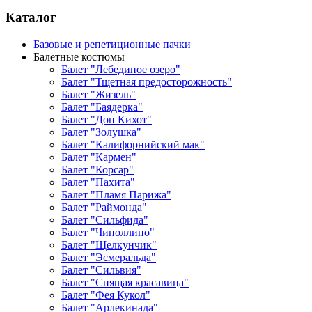
Каталог
Базовые и репетиционные пачки
Балетные костюмы
Балет "Лебединое озеро"
Балет "Тщетная предосторожность"
Балет "Жизель"
Балет "Баядерка"
Балет "Дон Кихот"
Балет "Золушка"
Балет "Калифорнийский мак"
Балет "Кармен"
Балет "Корсар"
Балет "Пахита"
Балет "Пламя Парижа"
Балет "Раймонда"
Балет "Сильфида"
Балет "Чиполлино"
Балет "Щелкунчик"
Балет "Эсмеральда"
Балет "Сильвия"
Балет "Спящая красавица"
Балет "Фея Кукол"
Балет "Арлекинада"