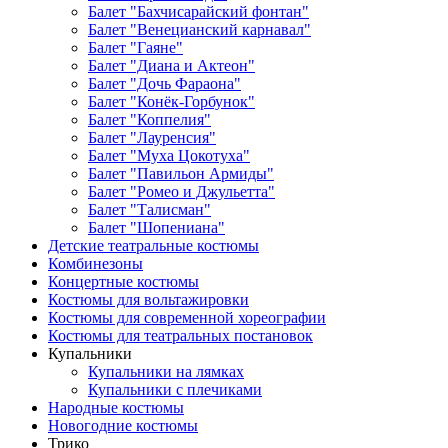
Балет "Бахчисарайский фонтан"
Балет "Венецианский карнавал"
Балет "Гаяне"
Балет "Диана и Актеон"
Балет "Дочь Фараона"
Балет "Конёк-Горбунок"
Балет "Коппелия"
Балет "Лауренсия"
Балет "Муха Цокотуха"
Балет "Павильон Армиды"
Балет "Ромео и Джульетта"
Балет "Талисман"
Балет "Шопениана"
Детские театральные костюмы
Комбинезоны
Концертные костюмы
Костюмы для вольтажировки
Костюмы для современной хореографии
Костюмы для театральных постановок
Купальники
Купальники на лямках
Купальники с плечиками
Народные костюмы
Новогодние костюмы
Трико