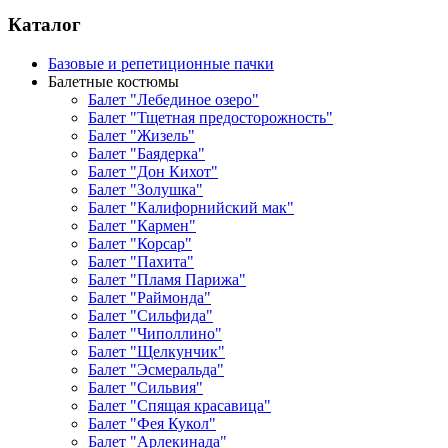
Каталог
Базовые и репетиционные пачки
Балетные костюмы
Балет "Лебединое озеро"
Балет "Тщетная предосторожность"
Балет "Жизель"
Балет "Баядерка"
Балет "Дон Кихот"
Балет "Золушка"
Балет "Калифорнийский мак"
Балет "Кармен"
Балет "Корсар"
Балет "Пахита"
Балет "Пламя Парижа"
Балет "Раймонда"
Балет "Сильфида"
Балет "Чиполлино"
Балет "Щелкунчик"
Балет "Эсмеральда"
Балет "Сильвия"
Балет "Спящая красавица"
Балет "Фея Кукол"
Балет "Арлекинада"