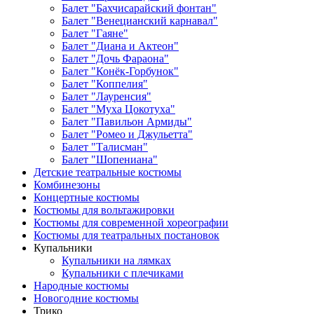
Балет "Бахчисарайский фонтан"
Балет "Венецианский карнавал"
Балет "Гаяне"
Балет "Диана и Актеон"
Балет "Дочь Фараона"
Балет "Конёк-Горбунок"
Балет "Коппелия"
Балет "Лауренсия"
Балет "Муха Цокотуха"
Балет "Павильон Армиды"
Балет "Ромео и Джульетта"
Балет "Талисман"
Балет "Шопениана"
Детские театральные костюмы
Комбинезоны
Концертные костюмы
Костюмы для вольтажировки
Костюмы для современной хореографии
Костюмы для театральных постановок
Купальники
Купальники на лямках
Купальники с плечиками
Народные костюмы
Новогодние костюмы
Трико