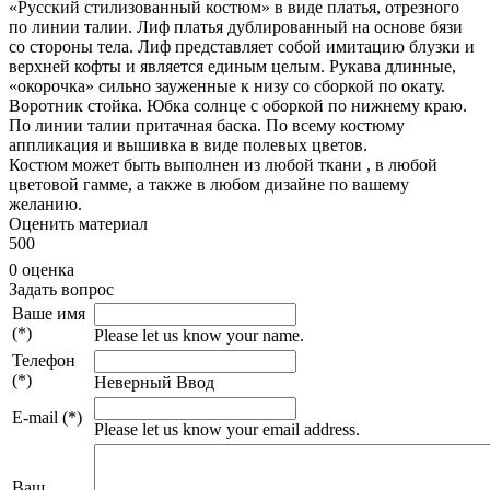
«Русский стилизованный костюм» в виде платья, отрезного
по линии талии. Лиф платья дублированный на основе бязи
со стороны тела. Лиф представляет собой имитацию блузки и
верхней кофты и является единым целым. Рукава длинные,
«окорочка» сильно зауженные к низу со сборкой по окату.
Воротник стойка. Юбка солнце с оборкой по нижнему краю.
По линии талии притачная баска. По всему костюму
аппликация и вышивка в виде полевых цветов.
Костюм может быть выполнен из любой ткани , в любой
цветовой гамме, а также в любом дизайне по вашему
желанию.
Оценить материал
5
0
0
0 оценка
Задать вопрос
Ваше имя
(*)
Please let us know your name.
Телефон
(*)
Неверный Ввод
E-mail (*)
Please let us know your email address.
Ваш