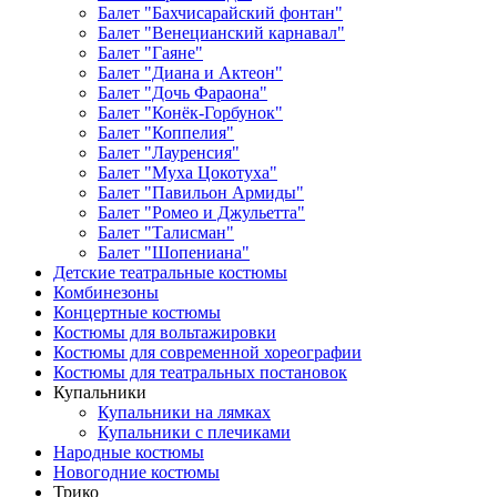
Балет "Бахчисарайский фонтан"
Балет "Венецианский карнавал"
Балет "Гаяне"
Балет "Диана и Актеон"
Балет "Дочь Фараона"
Балет "Конёк-Горбунок"
Балет "Коппелия"
Балет "Лауренсия"
Балет "Муха Цокотуха"
Балет "Павильон Армиды"
Балет "Ромео и Джульетта"
Балет "Талисман"
Балет "Шопениана"
Детские театральные костюмы
Комбинезоны
Концертные костюмы
Костюмы для вольтажировки
Костюмы для современной хореографии
Костюмы для театральных постановок
Купальники
Купальники на лямках
Купальники с плечиками
Народные костюмы
Новогодние костюмы
Трико