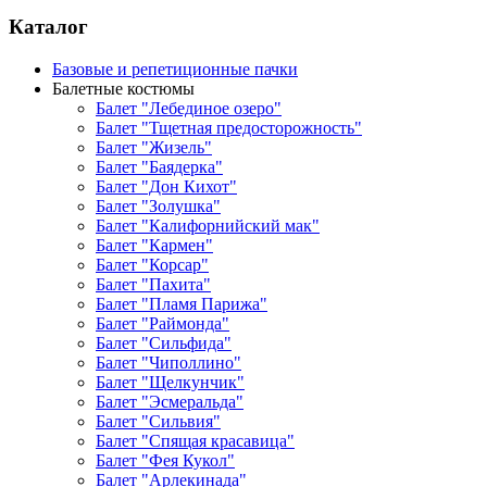
Каталог
Базовые и репетиционные пачки
Балетные костюмы
Балет "Лебединое озеро"
Балет "Тщетная предосторожность"
Балет "Жизель"
Балет "Баядерка"
Балет "Дон Кихот"
Балет "Золушка"
Балет "Калифорнийский мак"
Балет "Кармен"
Балет "Корсар"
Балет "Пахита"
Балет "Пламя Парижа"
Балет "Раймонда"
Балет "Сильфида"
Балет "Чиполлино"
Балет "Щелкунчик"
Балет "Эсмеральда"
Балет "Сильвия"
Балет "Спящая красавица"
Балет "Фея Кукол"
Балет "Арлекинада"