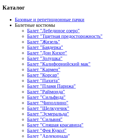
Каталог
Базовые и репетиционные пачки
Балетные костюмы
Балет "Лебединое озеро"
Балет "Тщетная предосторожность"
Балет "Жизель"
Балет "Баядерка"
Балет "Дон Кихот"
Балет "Золушка"
Балет "Калифорнийский мак"
Балет "Кармен"
Балет "Корсар"
Балет "Пахита"
Балет "Пламя Парижа"
Балет "Раймонда"
Балет "Сильфида"
Балет "Чиполлино"
Балет "Щелкунчик"
Балет "Эсмеральда"
Балет "Сильвия"
Балет "Спящая красавица"
Балет "Фея Кукол"
Балет "Арлекинада"