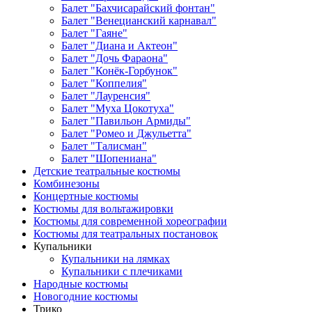
Балет "Бахчисарайский фонтан"
Балет "Венецианский карнавал"
Балет "Гаяне"
Балет "Диана и Актеон"
Балет "Дочь Фараона"
Балет "Конёк-Горбунок"
Балет "Коппелия"
Балет "Лауренсия"
Балет "Муха Цокотуха"
Балет "Павильон Армиды"
Балет "Ромео и Джульетта"
Балет "Талисман"
Балет "Шопениана"
Детские театральные костюмы
Комбинезоны
Концертные костюмы
Костюмы для вольтажировки
Костюмы для современной хореографии
Костюмы для театральных постановок
Купальники
Купальники на лямках
Купальники с плечиками
Народные костюмы
Новогодние костюмы
Трико