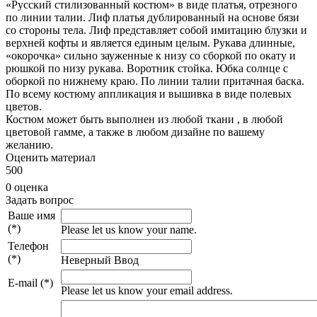
«Русский стилизованный костюм» в виде платья, отрезного
по линии талии. Лиф платья дублированный на основе бязи
со стороны тела. Лиф представляет собой имитацию блузки и
верхней кофты и является единым целым. Рукава длинные,
«окорочка» сильно зауженные к низу со сборкой по окату и
рюшкой по низу рукава. Воротник стойка. Юбка солнце с
оборкой по нижнему краю. По линии талии притачная баска.
По всему костюму аппликация и вышивка в виде полевых
цветов.
Костюм может быть выполнен из любой ткани , в любой
цветовой гамме, а также в любом дизайне по вашему
желанию.
Оценить материал
5
0
0
0 оценка
Задать вопрос
Ваше имя
(*)
Please let us know your name.
Телефон
(*)
Неверный Ввод
E-mail (*)
Please let us know your email address.