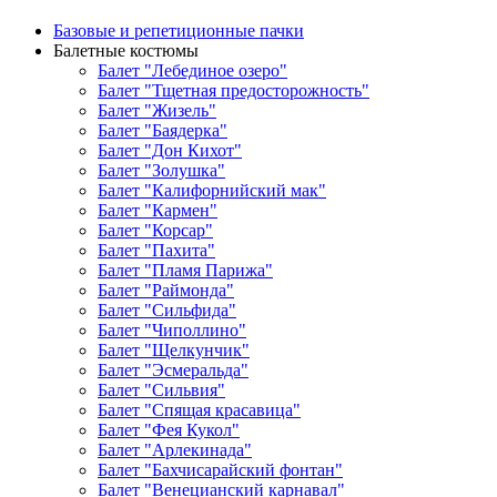
Базовые и репетиционные пачки
Балетные костюмы
Балет "Лебединое озеро"
Балет "Тщетная предосторожность"
Балет "Жизель"
Балет "Баядерка"
Балет "Дон Кихот"
Балет "Золушка"
Балет "Калифорнийский мак"
Балет "Кармен"
Балет "Корсар"
Балет "Пахита"
Балет "Пламя Парижа"
Балет "Раймонда"
Балет "Сильфида"
Балет "Чиполлино"
Балет "Щелкунчик"
Балет "Эсмеральда"
Балет "Сильвия"
Балет "Спящая красавица"
Балет "Фея Кукол"
Балет "Арлекинада"
Балет "Бахчисарайский фонтан"
Балет "Венецианский карнавал"