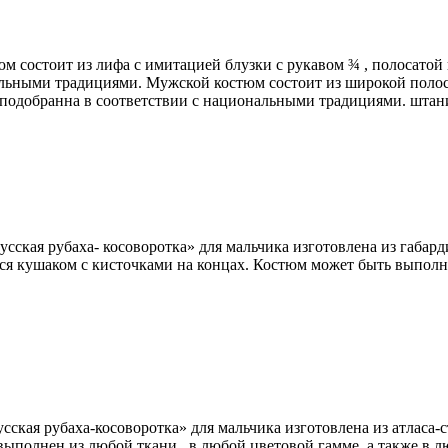
состоит из лифа с имитацией блузки с рукавом ¾ , полосатой ю
альными традициями. Мужской костюм состоит из широкой поло
 подобранна в соответствии с национальными традициями. шта
усская рубаха- косоворотка» для мальчика изготовлена из габар
ся кушаком с кисточками на концах. Костюм может быть выполне
сская рубаха-косоворотка» для мальчика изготовлена из атласа-
выполнен из любой ткани , в любой цветовой гамме, а также в 