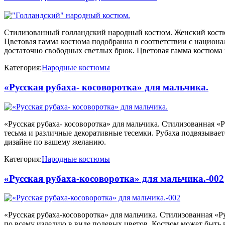
Стилизованный голландский народный костюм. Женский костюм 
Цветовая гамма костюма подобранна в соответствии с национ
достаточно свободных светлых брюк. Цветовая гамма костюма
Категория:
Народные костюмы
«Русская рубаха- косоворотка» для мальчика.
«Русская рубаха- косоворотка» для мальчика. Стилизованная «Р
тесьма и различные декоративные тесемки. Рубаха подвязывает
дизайне по вашему желанию.
Категория:
Народные костюмы
«Русская рубаха-косоворотка» для мальчика.-002
«Русская рубаха-косоворотка» для мальчика. Стилизованная «Ру
по всему изделию в виде полевых цветов. Костюм может быть 