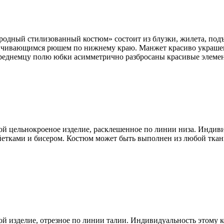
дный стилизованный костюм» состоит из блузки, жилета, подъю
анчивающимся рюшем по нижнему краю. Манжет красиво украше
реднемцу полю юбки асимметрично разбросаны красивые элемен
й цельнокроеное изделие, расклешенное по линии низа. Индиви
йетками и бисером. Костюм может быть выполнен из любой ткани
й изделие, отрезное по линии талии. Индивидуальность этому 