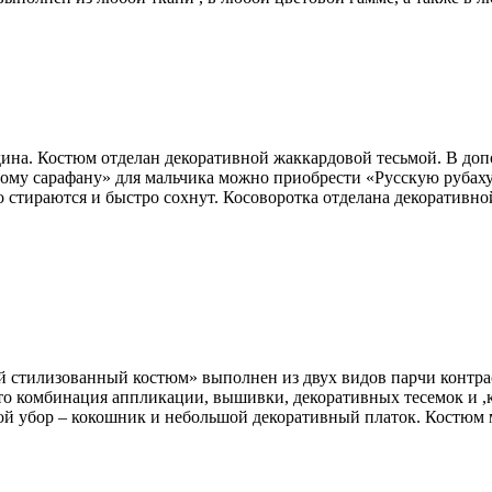
ина. Костюм отделан декоративной жаккардовой тесьмой. В допо
ному сарафану» для мальчика можно приобрести «Русскую рубах
шо стираются и быстро сохнут. Косоворотка отделана декоратив
стилизованный костюм» выполнен из двух видов парчи контраст
это комбинация аппликации, вышивки, декоративных тесемок и ,
ой убор – кокошник и небольшой декоративный платок. Костюм