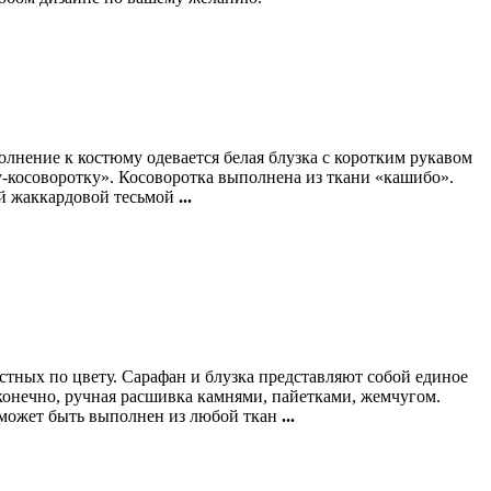
лнение к костюму одевается белая блузка с коротким рукавом
у-косоворотку». Косоворотка выполнена из ткани «кашибо».
ной жаккардовой тесьмой
...
ных по цвету. Сарафан и блузка представляют собой единое
конечно, ручная расшивка камнями, пайетками, жемчугом.
 может быть выполнен из любой ткан
...