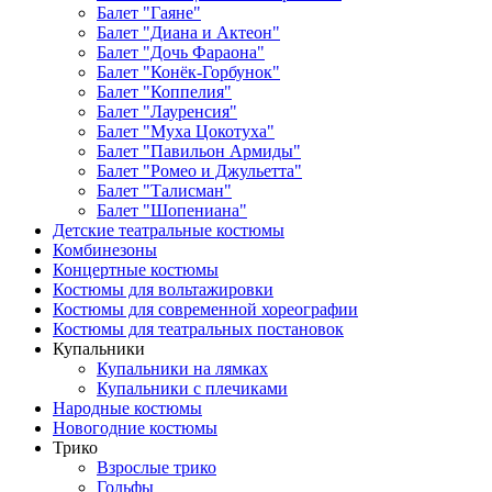
Балет "Гаяне"
Балет "Диана и Актеон"
Балет "Дочь Фараона"
Балет "Конёк-Горбунок"
Балет "Коппелия"
Балет "Лауренсия"
Балет "Муха Цокотуха"
Балет "Павильон Армиды"
Балет "Ромео и Джульетта"
Балет "Талисман"
Балет "Шопениана"
Детские театральные костюмы
Комбинезоны
Концертные костюмы
Костюмы для вольтажировки
Костюмы для современной хореографии
Костюмы для театральных постановок
Купальники
Купальники на лямках
Купальники с плечиками
Народные костюмы
Новогодние костюмы
Трико
Взрослые трико
Гольфы