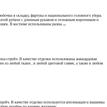
бочки в складку, фартука и национального головного убора.
сатой рубахи с длинным рукавом и отложным воротником и
нишек. В костюме использованы разны
...
дина-стрейч. В качестве отделки использованы жаккардовая
н из любой ткани , в любой цветовой гамме, а также в любом
стрейч. В качестве отделки используется аппликация и вышивка
любом дизайне по вашему желанию.