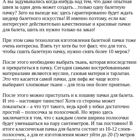
А вы задумывались когда-нибудь над тем, что даже опытная
швея за один день может создать…только одну балетную
пачку? Зато на выходе вас здесь гарантированно будет ждать
шедевр балетного искусства! И именно поэтому, если вас
интересуют действительно качественные и красивые пачки
для балета, шить их нужно только на заказ!
При этом сама технология изготовления балетной пачки тоже
очень интересна. Взять тут хотя бы тот факт, что для того,
чтобы сшить балетную пачку, нужно снять более 10 мерок?
После этого необходимо выбрать ткань, которая впоследствии
и превратиться в пачку. Сегодня самыми востребованными
материалами являются муслин, газовая материя и тарлатан.
Это что касается самой пачки, для лифа же чаще всего
выбирают хлопковые ткани – для тела они более приятные.
После этого можно приступать и к пошиву пачки для балета.
И это – настоящее таинство! Хотя со стороны может
показаться – а что тут такого, ведь крой у юбки достаточно
простой – полосочка за полосочкой. Но зерно здесь
заключается в том, что с каждым слоем ширина полосочки
будет уменьшаться на пару сантиметров. И так постоянно! В
итоге классическая пачка для балета состоит из 10-12 слоев-
полосочек, а для ее изготовления может уйти до 20 (!) метров