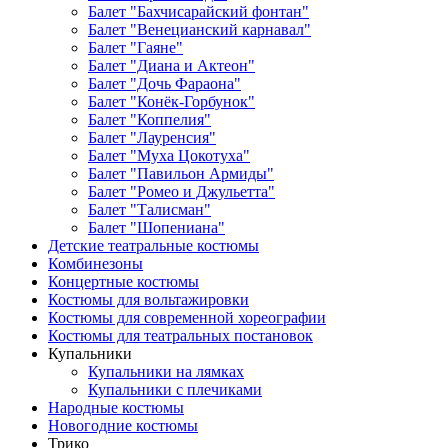
Балет "Бахчисарайский фонтан"
Балет "Венецианский карнавал"
Балет "Гаяне"
Балет "Диана и Актеон"
Балет "Дочь Фараона"
Балет "Конёк-Горбунок"
Балет "Коппелия"
Балет "Лауренсия"
Балет "Муха Цокотуха"
Балет "Павильон Армиды"
Балет "Ромео и Джульетта"
Балет "Талисман"
Балет "Шопениана"
Детские театральные костюмы
Комбинезоны
Концертные костюмы
Костюмы для вольтажировки
Костюмы для современной хореографии
Костюмы для театральных постановок
Купальники
Купальники на лямках
Купальники с плечиками
Народные костюмы
Новогодние костюмы
Трико