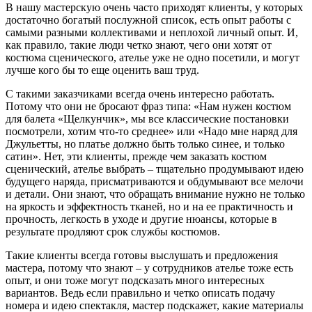
В нашу мастерскую очень часто приходят клиенты, у которых
достаточно богатый послужной список, есть опыт работы с
самыми разными коллективами и неплохой личный опыт. И,
как правило, такие люди четко знают, чего они хотят от
костюма сценического, ателье уже не одно посетили, и могут
лучше кого бы то еще оценить ваш труд.
С такими заказчиками всегда очень интересно работать.
Потому что они не бросают фраз типа: «Нам нужен костюм
для балета «Щелкунчик», мы все классические постановки
посмотрели, хотим что-то среднее» или «Надо мне наряд для
Джульетты, но платье должно быть только синее, и только
сатин». Нет, эти клиенты, прежде чем заказать костюм
сценический, ателье выбрать – тщательно продумывают идею
будущего наряда, присматриваются и обдумывают все мелочи
и детали. Они знают, что обращать внимание нужно не только
на яркость и эффектность тканей, но и на ее практичность и
прочность, легкость в уходе и другие нюансы, которые в
результате продляют срок службы костюмов.
Такие клиенты всегда готовы выслушать и предложения
мастера, потому что знают – у сотрудников ателье тоже есть
опыт, и они тоже могут подсказать много интересных
вариантов. Ведь если правильно и четко описать подачу
номера и идею спектакля, мастер подскажет, какие материалы