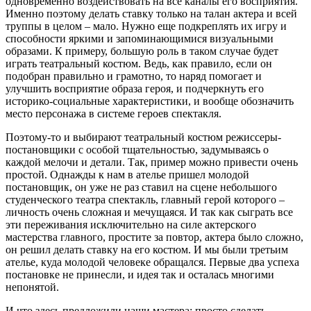
одновременно воздействовать на все каналы его восприятия.
Именно поэтому делать ставку только на талан актера и всей
труппы в целом – мало. Нужно еще подкреплять их игру и
способности яркими и запоминающимися визуальными
образами. К примеру, большую роль в таком случае будет
играть театральный костюм. Ведь, как правило, если он
подобран правильно и грамотно, то наряд помогает и
улучшить восприятие образа героя, и подчеркнуть его
историко-социальные характеристики, и вообще обозначить
место персонажа в системе героев спектакля.
Поэтому-то и выбирают театральный костюм режиссеры-
постановщики с особой тщательностью, задумываясь о
каждой мелочи и детали. Так, пример можно привести очень
простой. Однажды к нам в ателье пришел молодой
постановщик, он уже не раз ставил на сцене небольшого
студенческого театра спектакль, главный герой которого –
личность очень сложная и мечущаяся. И так как сыграть все
эти переживания исключительно на силе актерского
мастерства главного, простите за повтор, актера было сложно,
он решил делать ставку на его костюм. И мы были третьим
ателье, куда молодой человеке обращался. Первые два успеха
постановке не принесли, и идея так и осталась многими
непонятой.
И что здесь предложили наши мастера: просто сделать