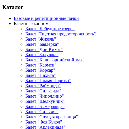
Каталог
Базовые и репетиционные пачки
Балетные костюмы
Балет "Лебединое озеро"
Балет "Тщетная предосторожность"
Балет "Жизель"
Балет "Баядерка"
Балет "Дон Кихот"
Балет "Золушка"
Балет "Калифорнийский мак"
Балет "Кармен"
Балет "Корсар"
Балет "Пахита"
Балет "Пламя Парижа"
Балет "Раймонда"
Балет "Сильфида"
Балет "Чиполлино"
Балет "Щелкунчик"
Балет "Эсмеральда"
Балет "Сильвия"
Балет "Спящая красавица"
Балет "Фея Кукол"
Балет "Арлекинада"